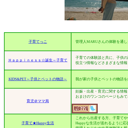
子育てっこ
管理人MARUさんの体験を通し
子育ての体験談と共に、子供の誕
Ｈａｐｐｉｎｅｓｓ☆誕生～子育て
役立つ情報などさまざまな情報
KIDS&PET～子供とペットの物語～
我が家の子供とペットの物語を
妊娠・出産・育児に関する情報
おまけのワンコのページもみて
育児＠ママ局
これから出産する方、子育てや
子育て★Happy生活
Happyな生活が送れるように